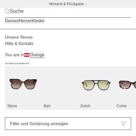
Versand & Rückgabe
BACK TO BUSINESS –
gratis Trinkflaschen-Deal
Damen
Herren
Kinder
Unsere Stores
Hilfe & Kontakt
Sonnenbrillen
83
You are in
Change
Collections
Siena
Bari
Zurich
Como
Filter und Sortierung anzeigen