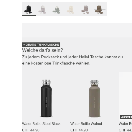
+ GRATIS TRINKFLASCHE
Welche darf's sein?
Zu jedem Rucksack und jeder Hellvi Tasche kannst du
eine kostenlose Trinkflasche wählen.
AUSVE
Water Bottle Steel Black
Water Bottle Walnut
Water B
CHF 44.90
CHF 44.90
CHF 44