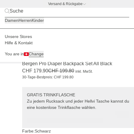
Versand & Rückgabe
BACK TO BUSINESS –
gratis Trinkflaschen-Deal
Damen
Herren
Kinder
Unsere Stores
Kinder
Wickelrucksäcke & -taschen
Wickelrucksäcke
Hilfe & Kontakt
BESTSELLER
-10%
+ GRATIS TRINKFLASCHE
You are in
Change
(259)
Bergen Pro Diaper Backpack Set All Black
CHF 179.90
CHF 199.80
inkl. MwSt.
30-Tage-Bestpreis: CHF 199.80
GRATIS TRINKFLASCHE
Zu jedem Rucksack und jeder Hellvi Tasche kannst du
eine kostenlose Trinkflasche wählen.
Farbe:
Schwarz