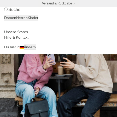
Versand & Rückgabe
BACK TO BUSINESS
|
Jetzt entdecken
Damen
Herren
Kinder
Unsere Stores
Hilfe & Kontakt
Du bist in
Ändern