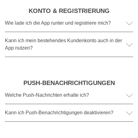
KONTO & REGISTRIERUNG
Wie lade ich die App runter und registriere mich?
Unsere App ist kostenlos im Apple App Store und Google Play
Kann ich mein bestehendes Kundenkonto auch in der
Store verfügbar. Für die Teilnahme an Gewinnspielen und das
Speichern deiner Bestellungen brauchst du ein Kundenkonto. Die
App nutzen?
Registrierung dauert nur wenige Minuten.
Ja, wenn du bereits ein Kundenkonto bei Kapten & Son hast,
kannst du dich mit denselben Login-Daten anmelden.
PUSH-BENACHRICHTIGUNGEN
Welche Push-Nachrichten erhalte ich?
Unsere Push-Nachrichten halten dich über App-Deals auf dem
Kann ich Push-Benachrichtigungen deaktivieren?
Laufenden.
Ja, du kannst die Push-Benachrichtigungen jederzeit in den
Einstellungen deines Smartphones ausschalten.