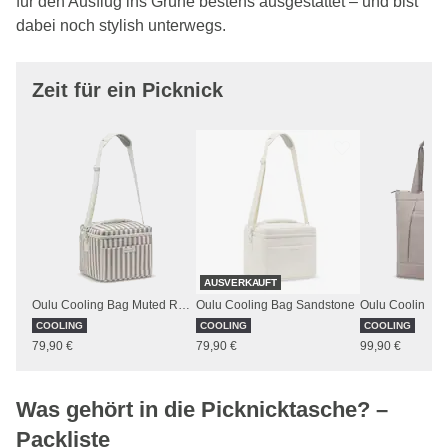
für den Ausflug ins Grüne bestens ausgestattet – und bist
dabei noch stylish unterwegs.
Zeit für ein Picknick
AUSVERKAUFT
Oulu Cooling Bag Muted Rose Striped
Oulu Cooling Bag Sandstone
COOLING
COOLING
COOLING
79,90 €
79,90 €
99,90 €
Was gehört in die Picknicktasche? –
Packliste