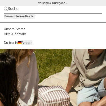
Versand & Rückgabe
BACK TO BUSINESS
|
Jetzt entdecken
Damen
Herren
Kinder
Unsere Stores
Hilfe & Kontakt
Du bist in
Ändern