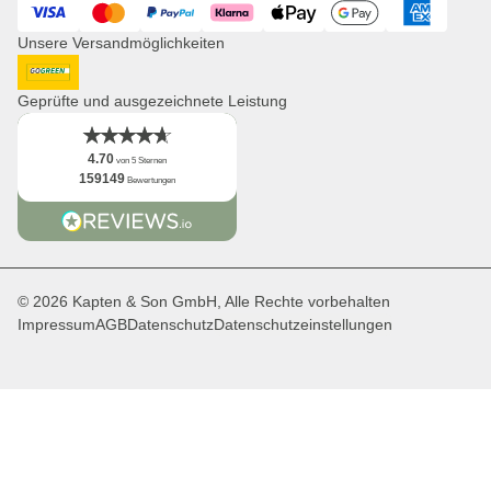
Visa
Mastercard
PayPal
Klarna
ApplePay
GooglePay
American Expres
Kooperationsanfragen
Unsere Versandmöglichkeiten
Distribution & B2B
Newsletter
DHL GoGreen
App
Geprüfte und ausgezeichnete Leistung
Fakten
4.70
von 5 Sternen
159149
Bewertungen
© 2026 Kapten & Son GmbH, Alle Rechte vorbehalten
Impressum
AGB
Datenschutz
Datenschutzeinstellungen