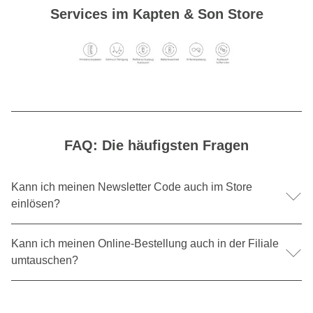
Services im Kapten & Son Store
FAQ: Die häufigsten Fragen
Kann ich meinen Newsletter Code auch im Store
einlösen?
Ja!
Kann ich meinen Online-Bestellung auch in der Filiale
Dein
Newsletter Code kann auch im Store eingelöst werden
.
Melde dich jetzt für den Kapten & Son Newsletter an
umtauschen?
und
sicher dir deinen exklusiven Rabattcode.
Leider geht das nicht.
Für eine saubere Abwicklung deiner Retoure muss das Paket