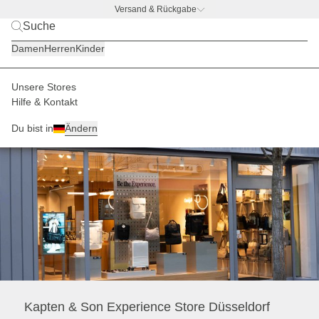
Versand & Rückgabe
BACK TO BUSINESS
|
Jetzt entdecken
Damen
Herren
Kinder
Unsere Stores
Kapten Son Store Duesseldorf
Home
Hilfe & Kontakt
Du bist in
Ändern
Kapten & Son Experience Store Düsseldorf