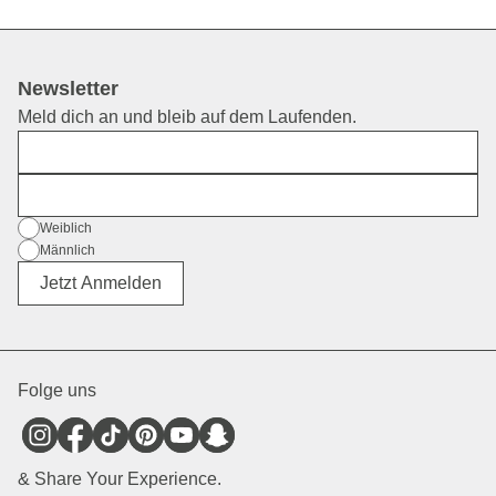
postalisch zurück an unser Lager geschickt werden. Verwende
hierfür das
Kapten & Son Retourenportal
. Bitte beachte, dass
wir aus Nachhaltigkeitsgründen für Retouren eine Gebühr in
Höhe von 4,50€ erheben. Im Store erworbene Produkte kannst
Newsletter
du ebenfalls nur im Ladengeschäft umtauschen.
Meld dich an und bleib auf dem Laufenden.
Vorname
E-Mail
Geschlecht
Weiblich
Männlich
Divers
Jetzt Anmelden
Folge uns
& Share Your Experience.