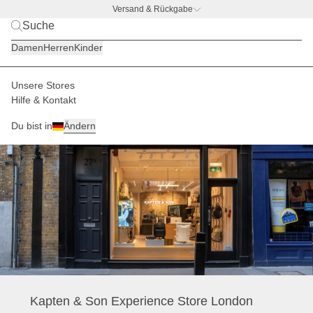
Versand & Rückgabe
BACK TO BUSINESS –
gratis Trinkflaschen-Deal
Damen
Herren
Kinder
Unsere Stores
Kapten Son Store London
Home
Hilfe & Kontakt
Du bist in
Ändern
Kapten & Son Experience Store London