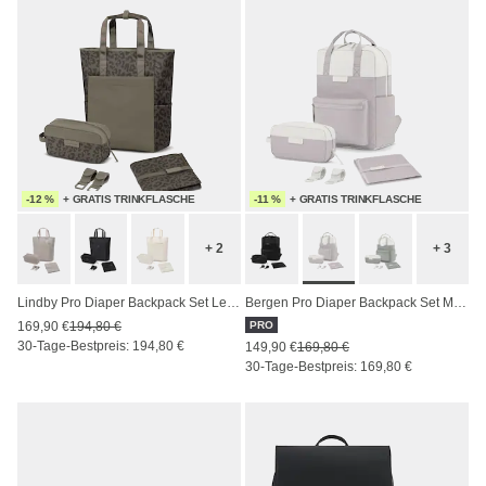
-12 %
+ GRATIS TRINKFLASCHE
-11 %
+ GRATIS TRINKFLASCHE
+ 2
+ 3
Lindby Pro Diaper Backpack Set Leo Dark Brown
Bergen Pro Diaper Backpack Set Muted Clay
169,90 €
194,80 €
PRO
30-Tage-Bestpreis: 194,80 €
149,90 €
169,80 €
30-Tage-Bestpreis: 169,80 €