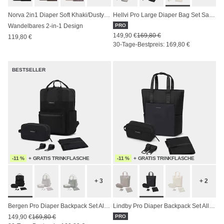
Norva 2in1 Diaper Soft Khaki/Dusty Sand
Hellvi Pro Large Diaper Bag Set Sandstone
Wandelbares 2-in-1 Design
PRO
149,90 €
169,80 €
119,80 €
30-Tage-Bestpreis: 169,80 €
BESTSELLER
-11 %
+ GRATIS TRINKFLASCHE
-11 %
+ GRATIS TRINKFLASCHE
+ 3
+ 2
Bergen Pro Diaper Backpack Set All Black
Lindby Pro Diaper Backpack Set All Black
149,90 €
169,80 €
PRO