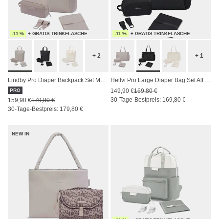
-11 %
+ GRATIS TRINKFLASCHE
-11 %
+ GRATIS TRINKFLASCHE
+ 2
+ 1
Lindby Pro Diaper Backpack Set Muted Rose
Hellvi Pro Large Diaper Bag Set All Black
PRO
149,90 €
169,80 €
30-Tage-Bestpreis: 169,80 €
159,90 €
179,80 €
30-Tage-Bestpreis: 179,80 €
NEW IN