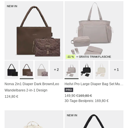
NEW IN
-11 %
+ GRATIS TRINKFLASCHE
+ 2
+ 1
Norva 2in1 Diaper Dark Brown/Leo
Hellvi Pro Large Diaper Bag Set Muted Rose
Wandelbares 2-in-1 Design
PRO
149,90 €
169,80 €
124,80 €
30-Tage-Bestpreis: 169,80 €
NEW IN