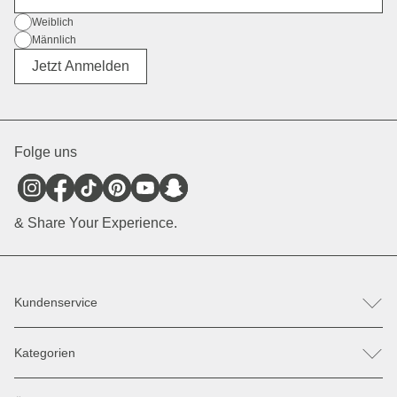
Geschlecht
Weiblich
Männlich
Divers
Jetzt Anmelden
Folge uns
& Share Your Experience.
Kundenservice
FAQ
Kategorien
Hilfe & Kontakt
Retoure / Reklamation anmelden
Rucksäcke
Ersatzteile