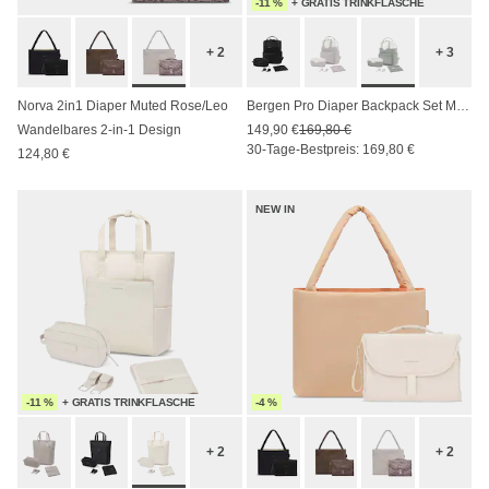
-11 %
+ GRATIS TRINKFLASCHE
+ 2
+ 3
Norva 2in1 Diaper Muted Rose/Leo
Bergen Pro Diaper Backpack Set Muted Sage
Wandelbares 2-in-1 Design
149,90 €
169,80 €
30-Tage-Bestpreis: 169,80 €
124,80 €
NEW IN
-11 %
+ GRATIS TRINKFLASCHE
-4 %
+ 2
+ 2