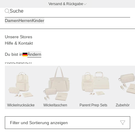
Versand & Rückgabe
BACK TO BUSINESS –
gratis Trinkflaschen-Deal
Damen
Herren
Kinder
Unsere Stores
Hilfe & Kontakt
Wickelrucksäcke & -taschen
36
Du bist in
Ändern
Kollektionen
Wickelrucksäcke
Wickeltaschen
Parent Prep Sets
Zubehör
Filter und Sortierung anzeigen