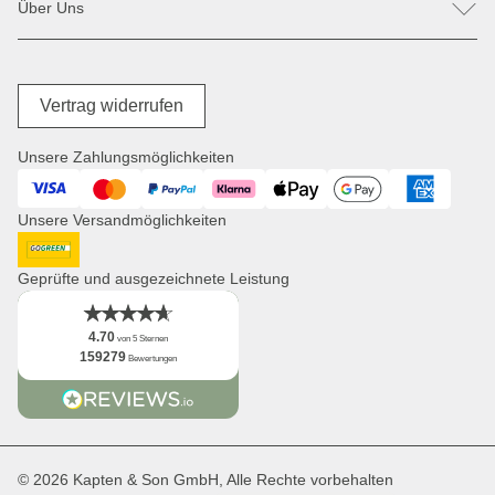
Über Uns
Taschen
Zahlung & Versand
Sonnenbrillen
Rabatte & Aktionen
Unsere Stores
Jacken
Widerrufsrecht
Store Locator
Reisegepäck
Digitale Barrierefreiheit
Unsere Mission
Vertrag widerrufen
Wickelprodukte
Jobs
Einkaufskörbe
Presse
Unsere Zahlungsmöglichkeiten
Uhren
Corporate Branding
Visa
Mastercard
PayPal
Klarna
ApplePay
GooglePay
American Expres
Kooperationsanfragen
Unsere Versandmöglichkeiten
Distribution & B2B
Newsletter
DHL GoGreen
App
Geprüfte und ausgezeichnete Leistung
Fakten
4.70
von 5 Sternen
159279
Bewertungen
© 2026 Kapten & Son GmbH, Alle Rechte vorbehalten