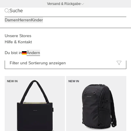
Versand & Rückgabe
BACK TO BUSINESS
|
Jetzt entdecken
Damen
Herren
Kinder
Unsere Stores
Hilfe & Kontakt
Neu
19
Du bist in
Ändern
Filter und Sortierung anzeigen
NEW IN
NEW IN