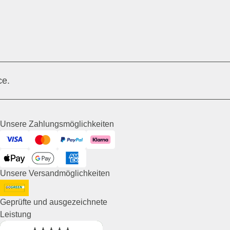
ce.
Unsere Zahlungsmöglichkeiten
Visa
Mastercard
PayPal
Klarna
ApplePay
GooglePay
American Express
Unsere Versandmöglichkeiten
DHL GoGreen
Geprüfte und ausgezeichnete
Leistung