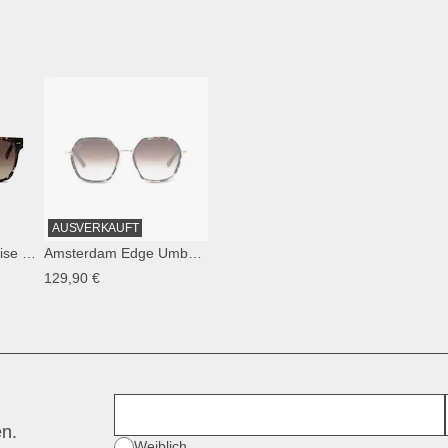
AUSVERKAUFT
Siena Crystal Tortoise Brown
Amsterdam Edge Umber Tortoise Brown
129,90 €
Vorname
en.
Geschlecht
Weiblich