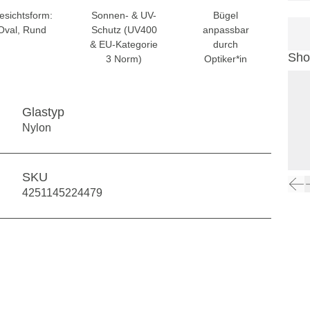
esichtsform:
Sonnen- & UV-
Bügel
Oval, Rund
Schutz (UV400
anpassbar
& EU-Kategorie
durch
Sho
3 Norm)
Optiker*in
Glastyp
Nylon
SKU
4251145224479