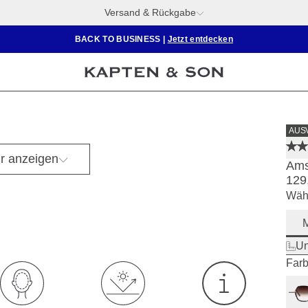
Versand & Rückgabe
BACK TO BUSINESS
|
Jetzt entdecken
AUS
r anzeigen
Ams
129
Wähl
M
Un
Farb