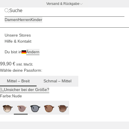
Versand & Rückgabe
BACK TO BUSINESS
|
Jetzt entdecken
Damen
Herren
Kinder
Für mittlere
bis breite
Kopfgrößen
Unsere Stores
Damen
Sonnenbrillen
Nairobi
Hilfe & Kontakt
(780)
Du bist in
Ändern
Nairobi Transparent Hazel Brown
99,90 €
inkl. MwSt.
Wähle deine Passform:
Mittel – Breit
Schmal – Mittel
Unsicher bei der Größe?
Farbe:
Nude