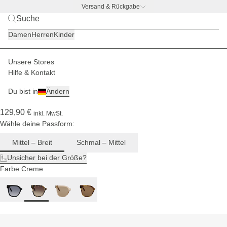
Versand & Rückgabe
BACK TO BUSINESS –
gratis Trinkflaschen-Deal
Damen
Herren
Kinder
Für mittlere
bis breite
Kopfgrößen
Unsere Stores
Damen
Sonnenbrillen
Siena
Hilfe & Kontakt
(175)
Du bist in
Ändern
Siena Crystal Tortoise Brown
129,90 €
inkl. MwSt.
Wähle deine Passform:
Mittel – Breit
Schmal – Mittel
Unsicher bei der Größe?
Farbe:
Creme