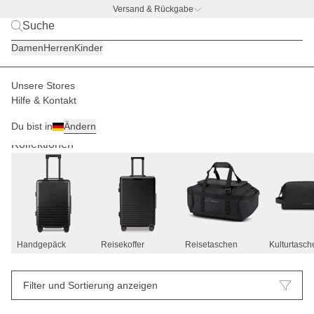
Versand & Rückgabe
BACK TO BUSINESS –
gratis Trinkflaschen-Deal
Damen
Herren
Kinder
Unsere Stores
Hilfe & Kontakt
Reisegepäck
45
Du bist in
Ändern
Kollektionen
Handgepäck
Reisekoffer
Reisetaschen
Kulturtasch
Filter und Sortierung anzeigen