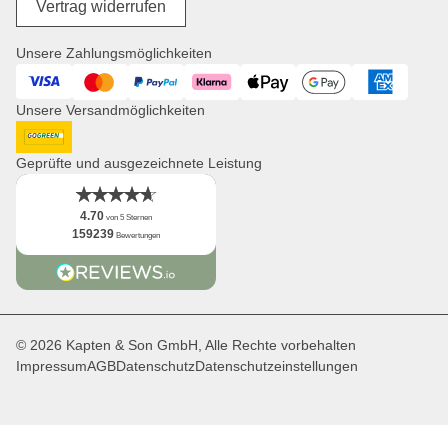
Unsere Mission
Vertrag widerrufen
Wickelprodukte
Jobs
Einkaufskörbe
Presse
Unsere Zahlungsmöglichkeiten
Uhren
Corporate Branding
Visa
Mastercard
PayPal
Klarna
ApplePay
GooglePay
American Expres
Kooperationsanfragen
Unsere Versandmöglichkeiten
Distribution & B2B
Newsletter
DHL GoGreen
App
Geprüfte und ausgezeichnete Leistung
Fakten
4.70
von 5 Sternen
159239
Bewertungen
© 2026 Kapten & Son GmbH, Alle Rechte vorbehalten
Impressum
AGB
Datenschutz
Datenschutzeinstellungen