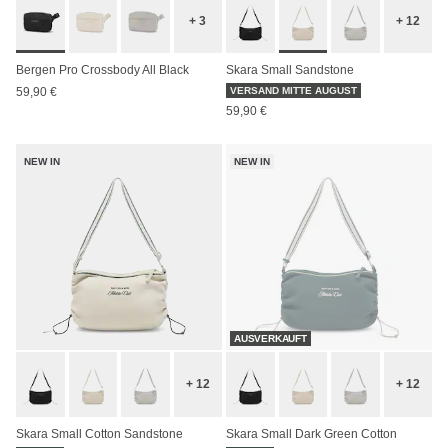
+ 3
+ 12
Bergen Pro Crossbody All Black
Skara Small Sandstone
59,90 €
VERSAND MITTE AUGUST
59,90 €
NEW IN
NEW IN
AUSVERKAUFT
+ 12
+ 12
Skara Small Cotton Sandstone
Skara Small Dark Green Cotton