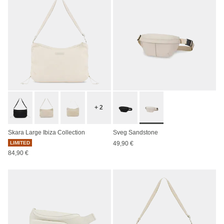
+ 2
Skara Large Ibiza Collection
Sveg Sandstone
LIMITED
49,90 €
84,90 €