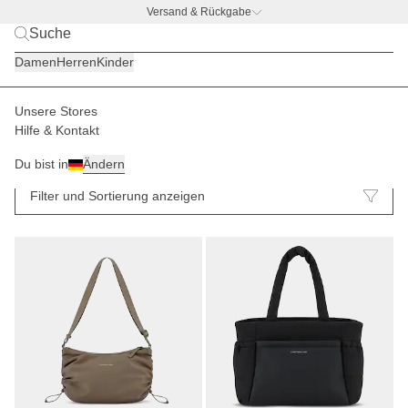
Versand & Rückgabe
BACK TO BUSINESS
|
Jetzt entdecken
Damen
Herren
Kinder
Unsere Stores
Hilfe & Kontakt
Crossbody Bag
Taschen
62
Du bist in
Ändern
Filter und Sortierung anzeigen