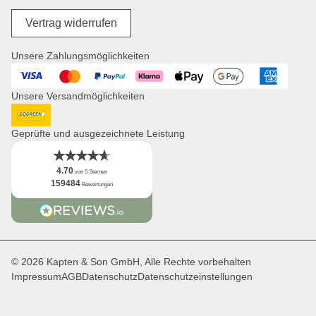
Widerrufsrecht
Store Locator
Reisegepäck
Digitale Barrierefreiheit
Unsere Mission
Vertrag widerrufen
Wickelprodukte
Jobs
Einkaufskörbe
Presse
Unsere Zahlungsmöglichkeiten
Uhren
Corporate Branding
Visa
Mastercard
PayPal
Klarna
ApplePay
GooglePay
American Expres
Kooperationsanfragen
Unsere Versandmöglichkeiten
Distribution & B2B
Newsletter
DHL GoGreen
App
Geprüfte und ausgezeichnete Leistung
Fakten
4.70
von 5 Sternen
159484
Bewertungen
© 2026 Kapten & Son GmbH, Alle Rechte vorbehalten
Impressum
AGB
Datenschutz
Datenschutzeinstellungen