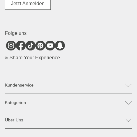
Divers
Jetzt Anmelden
Folge uns
& Share Your Experience.
Kundenservice
FAQ
Kategorien
Hilfe & Kontakt
Retoure / Reklamation anmelden
Rucksäcke
Ersatzteile
Über Uns
Taschen
Zahlung & Versand
Sonnenbrillen
Rabatte & Aktionen
Unsere Stores
Jacken