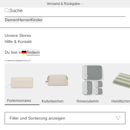
Versand & Rückgabe
BACK TO BUSINESS –
gratis Trinkflaschen-Deal
Damen
Herren
Kinder
Unsere Stores
Hilfe & Kontakt
Portemonnaies
Accessoires
25
Du bist in
Ändern
Kollektionen
Portemonnaies
Kulturtaschen
Reisezubehör
Handtücher
Filter und Sortierung anzeigen