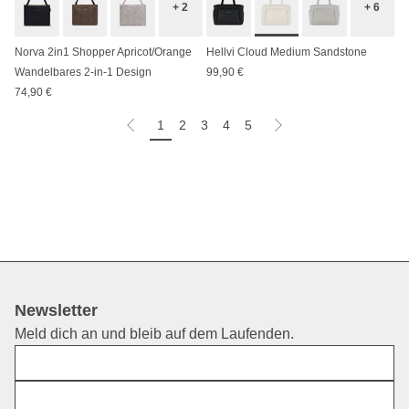
+ 2
+ 6
Norva 2in1 Shopper Apricot/Orange
Hellvi Cloud Medium Sandstone
Wandelbares 2-in-1 Design
99,90 €
74,90 €
1
2
3
4
5
Newsletter
Meld dich an und bleib auf dem Laufenden.
Vorname
E-Mail