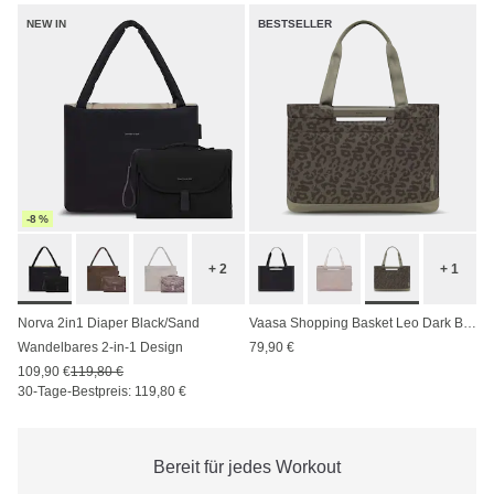
NEW IN
BESTSELLER
-8 %
+ 2
+ 1
Norva 2in1 Diaper Black/Sand
Vaasa Shopping Basket Leo Dark Brown
Wandelbares 2-in-1 Design
79,90 €
109,90 €
119,80 €
30-Tage-Bestpreis: 119,80 €
Bereit für jedes Workout