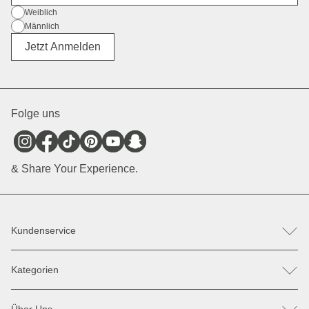
Geschlecht
Weiblich
Männlich
Divers
Jetzt Anmelden
Folge uns
& Share Your Experience.
Kundenservice
FAQ
Kategorien
Hilfe & Kontakt
Retoure / Reklamation anmelden
Rucksäcke
Ersatzteile
Über Uns