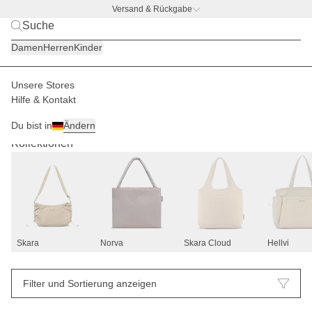
Versand & Rückgabe
BACK TO BUSINESS
|
Jetzt entdecken
Damen
Herren
Kinder
Unsere Stores
Hilfe & Kontakt
Taschen
107
Du bist in
Ändern
Kollektionen
Skara
Norva
Skara Cloud
Hellvi
Filter und Sortierung anzeigen