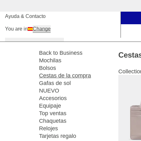
Nuestras tiendas
Ayuda & Contacto
You are in
Change
Mujer
Hombre
Niños
Back to Business
Cesta
Mochilas
Bolsos
Collectio
Cestas de la compra
Gafas de sol
NUEVO
Accesorios
Equipaje
Top ventas
Chaquetas
Relojes
Tarjetas regalo