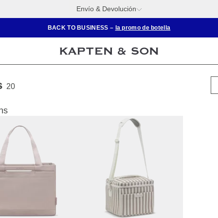
Envío & Devolución
BACK TO BUSINESS –
la promo de botella
s
20
ns