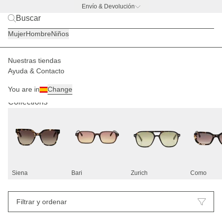
Envío & Devolución
BACK TO BUSINESS –
la promo de botella
Mujer
Hombre
Niños
Nuestras tiendas
Ayuda & Contacto
Gafas de sol
83
You are in
Change
Collections
Siena
Bari
Zurich
Como
Filtrar y ordenar