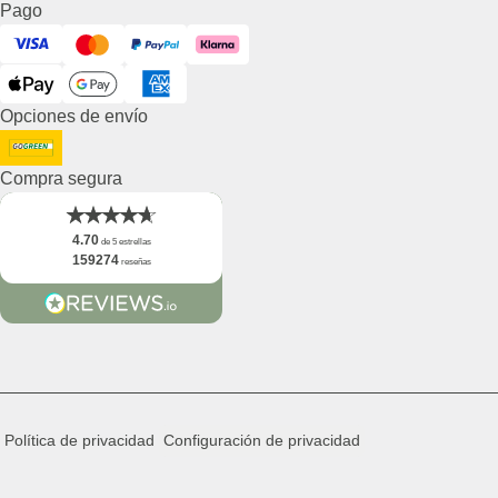
Pago
Visa
Mastercard
PayPal
Klarna
ApplePay
GooglePay
American Express
Opciones de envío
DHL GoGreen
Compra segura
4.70
de 5 estrellas
159274
reseñas
Política de privacidad
Configuración de privacidad