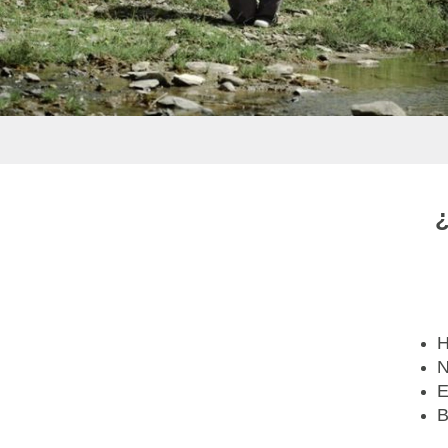
¿
H
N
E
B