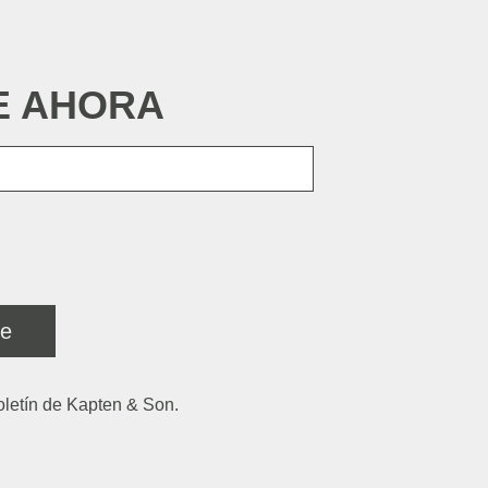
E AHORA
rección de correo electrónico
te
 boletín de Kapten & Son.