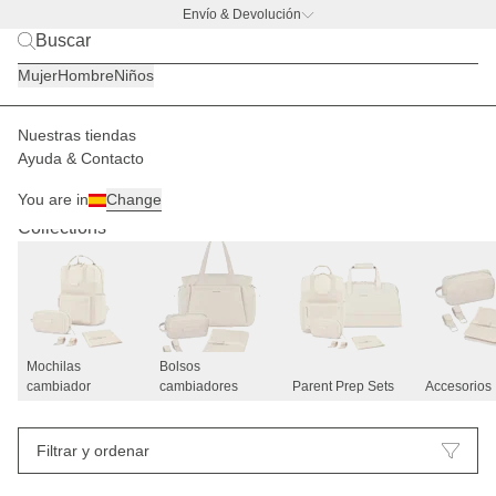
Envío & Devolución
BACK TO BUSINESS –
la promo de botella
Mujer
Hombre
Niños
Nuestras tiendas
Ayuda & Contacto
Mochilas & Bolsos cambiadores
36
You are in
Change
Collections
Mochilas
Bolsos
cambiador
cambiadores
Parent Prep Sets
Accesorios
Filtrar y ordenar