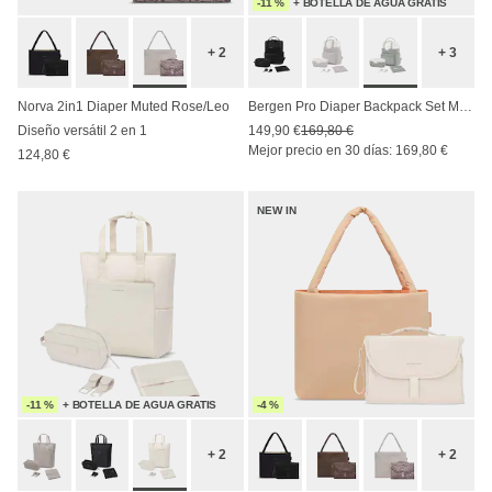
-11 %
+ BOTELLA DE AGUA GRATIS
+ 2
+ 3
Norva 2in1 Diaper Muted Rose/Leo
Bergen Pro Diaper Backpack Set Muted Sage
Diseño versátil 2 en 1
149,90 €
169,80 €
Mejor precio en 30 días: 169,80 €
124,80 €
NEW IN
-11 %
+ BOTELLA DE AGUA GRATIS
-4 %
+ 2
+ 2