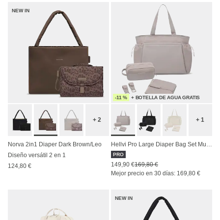
NEW IN
-11 %
+ BOTELLA DE AGUA GRATIS
+ 2
+ 1
Norva 2in1 Diaper Dark Brown/Leo
Hellvi Pro Large Diaper Bag Set Muted Rose
Diseño versátil 2 en 1
PRO
149,90 €
169,80 €
124,80 €
Mejor precio en 30 días: 169,80 €
NEW IN