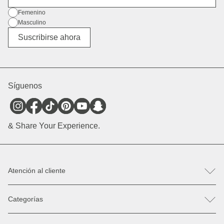
Género
Femenino
Masculino
Diverso
Suscribirse ahora
Síguenos
& Share Your Experience.
Atención al cliente
FAQ
Categorías
Ayuda & Contacto
Registro de devolución / reclamación
Mochilas
Recambios