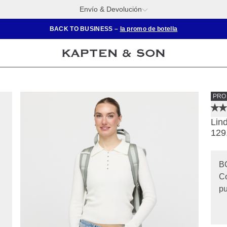
Envío & Devolución
BACK TO BUSINESS –
la promo de botella
PRO
Lin
129
B
Co
pu