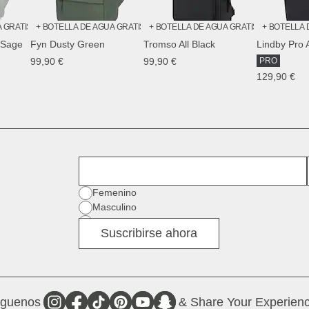
A GRATIS
+ BOTELLA DE AGUA GRATIS
+ BOTELLA DE AGUA GRATIS
+ BOTELLA 
 Sage
Fyn Dusty Green
Tromso All Black
Lindby Pro A
99,90 €
99,90 €
PRO
129,90 €
Nombre
Género
Femenino
Masculino
Diverso
Suscribirse ahora
íguenos
& Share Your Experienc