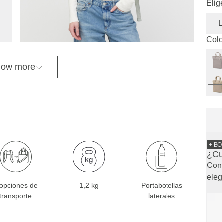
Elig
L
Colo
ow more
+ BO
¿Cu
Con 
eleg
 opciones de
1,2 kg
Portabotellas
transporte
laterales