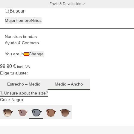
Envío & Devolución
Para
tallas de
BACK TO BUSINESS
|
Scopri ora
cabeza
Mujer
Hombre
Niños
de
medianas
a anchas
Nuestras tiendas
Mujer
Gafas de sol
Nairobi
Ayuda & Contacto
(780)
You are in
Change
Nairobi All Black
99,90 €
incl. IVA.
Elige tu ajuste:
Estrecho – Medio
Medio – Ancho
Unsure about the size?
Color:
Negro