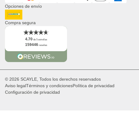
Distribución & B2B
Opciones de envío
Newsletter
Logo
DHL GoGreen
Hechos
Compra segura
4.70
de 5 estrellas
159446
reseñas
© 2026 SCAYLE, Todos los derechos reservados
Aviso legal
Términos y condiciones
Política de privacidad
Configuración de privacidad