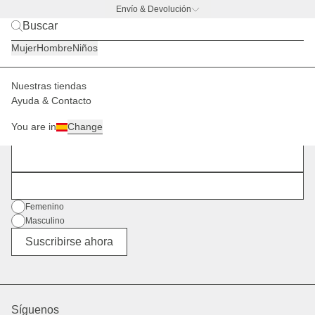
Envío & Devolución
BACK TO BUSINESS –
la promo de botella
Mujer
Hombre
Niños
Nuestras tiendas
Ayuda & Contacto
Boletín informativo
You are in
Change
Regístrate y mantente al día.
Nombre
Dirección de correo electrónico
Género
Femenino
Masculino
Diverso
Suscribirse ahora
Síguenos