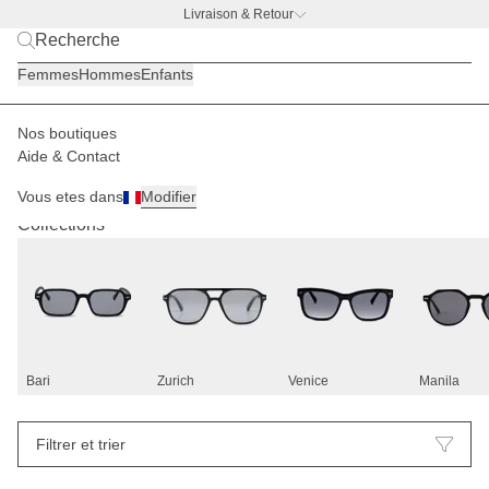
Livraison & Retour
BACK TO WORK |
Découvrir maintenant
Femmes
Hommes
Enfants
Nos boutiques
Aide & Contact
Lunettes de soleil
37
Vous etes dans
Modifier
Collections
Bari
Zurich
Venice
Manila
Filtrer et trier