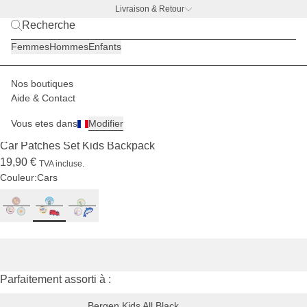
Livraison & Retour
BACK TO WORK |
Découvrir maintenant
Femmes
Hommes
Enfants
Nos boutiques
Enfants
Sacs à dos
Patches
Aide & Contact
EN RUPTURE DE STOCK
Vous etes dans
Modifier
(23)
Car Patches Set Kids Backpack
19,90 €
TVA incluse.
Couleur:
Cars
Parfaitement assorti à :
Bergen Kids All Black