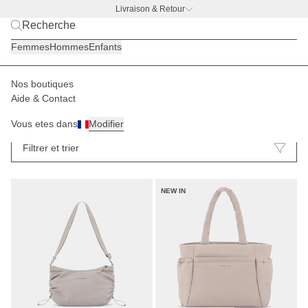
Livraison & Retour
BACK TO WORK —
offre gourde offerte
Femmes
Hommes
Enfants
Nos boutiques
Aide & Contact
Sacs banane
Sacs à main
64
Vous etes dans
Modifier
Filtrer et trier
NEW IN