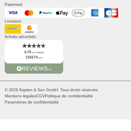
Presse
Paiement
Montres
Corporate Branding
Visa
Mastercard
PayPal
ApplePay
GooglePay
American Express
Cart Bancaire
Revendeurs & B2B
Livraison
Newsletter
App
DHL GoGreen
Collisimo
Faits
Achats sécurisés
4.70
sur 5 étoiles
159274
avis
© 2026 Kapten & Son GmbH, Tous droits réservés
Mentions légales
CGV
Politique de confidentialité
Paramètres de confidentialité