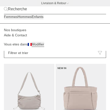
Livraison & Retour
BACK TO WORK —
offre gourde offerte
Femmes
Hommes
Enfants
Nos boutiques
Aide & Contact
Sacs banane
Sacs à main
64
Vous etes dans
Modifier
Filtrer et trier
NEW IN