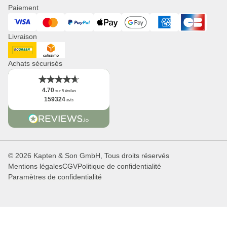
Presse
Paiement
Montres
Corporate Branding
Visa
Mastercard
PayPal
ApplePay
GooglePay
American Express
Cart Bancaire
Revendeurs & B2B
Livraison
Newsletter
App
DHL GoGreen
Collisimo
Faits
Achats sécurisés
4.70
sur 5 étoiles
159324
avis
© 2026 Kapten & Son GmbH, Tous droits réservés
Mentions légales
CGV
Politique de confidentialité
Paramètres de confidentialité