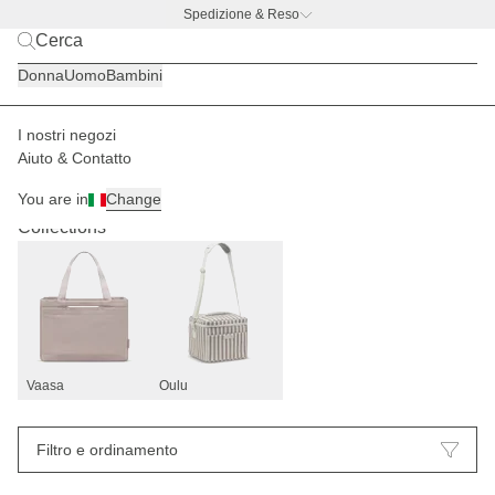
Spedizione & Reso
BACK TO BUSINESS
|
Scopri ora
Donna
Uomo
Bambini
I nostri negozi
Aiuto & Contatto
Cesti della spesa
20
You are in
Change
Collections
Vaasa
Oulu
Filtro e ordinamento