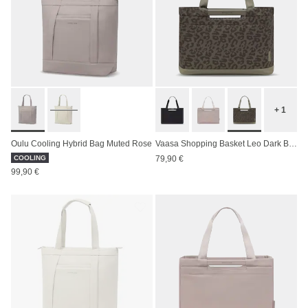
+ 1
Oulu Cooling Hybrid Bag Muted Rose
Vaasa Shopping Basket Leo Dark Brown
COOLING
79,90 €
99,90 €