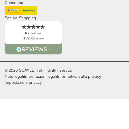
Consegna
Newsletter
Logo
DHL GoGreen
Post Italiane
Fatti
Secure Shopping
4.70
su 5 stelle
159500
reviews
© 2026 SCAYLE, Tutti i diritti riservati
Note legali
Informazioni legali
Informativa sulla privacy
Impostazioni privacy