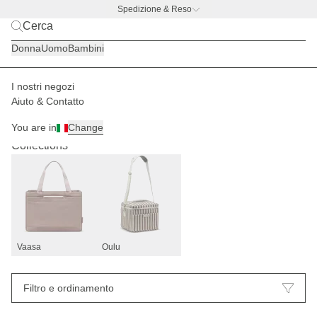
Spedizione & Reso
BACK TO BUSINESS –
l'offerta con borraccia gratis
Donna
Uomo
Bambini
I nostri negozi
Aiuto & Contatto
Cesti della spesa
20
You are in
Change
Collections
Vaasa
Oulu
Filtro e ordinamento