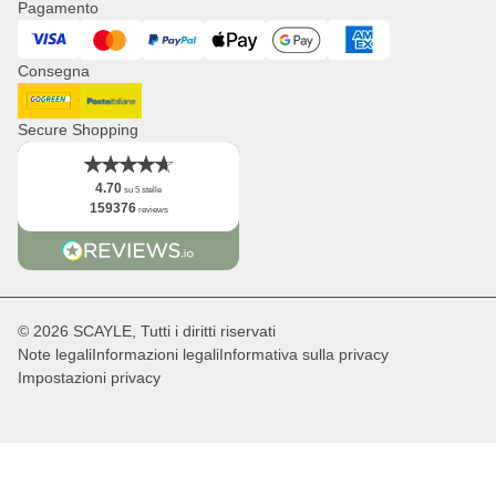
Stampa
Pagamento
Orologi
Corporate Branding
Visa
Mastercard
PayPal
ApplePay
GooglePay
American Express
Distribuzione & B2B
Consegna
Newsletter
Logo
DHL GoGreen
Post Italiane
Fatti
Secure Shopping
4.70
su 5 stelle
159376
reviews
© 2026 SCAYLE, Tutti i diritti riservati
Note legali
Informazioni legali
Informativa sulla privacy
Impostazioni privacy