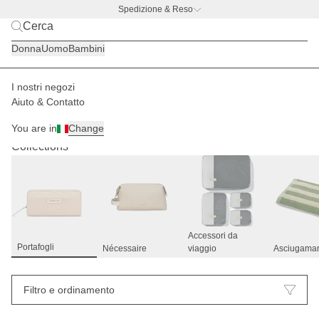
Spedizione & Reso
BACK TO BUSINESS –
l'offerta con borraccia gratis
Donna
Uomo
Bambini
I nostri negozi
Aiuto & Contatto
Portafogli
Accessori
25
You are in
Change
Collections
Accessori da
Portafogli
Nécessaire
viaggio
Asciugama
Filtro e ordinamento