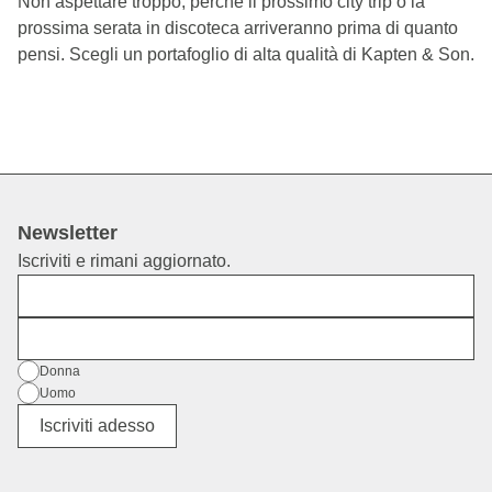
Non aspettare troppo, perché il prossimo city trip o la
prossima serata in discoteca arriveranno prima di quanto
pensi. Scegli un portafoglio di alta qualità di Kapten & Son.
Newsletter
Iscriviti e rimani aggiornato.
Nome
E-mail
Genere
Donna
Uomo
Altro
Iscriviti adesso