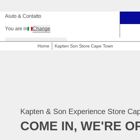
I nostri negozi
Aiuto & Contatto
You are in
Change
Donna
Uomo
Bambini
Kapten Son Store Cape Town
Home
Kapten & Son Experience Store Ca
COME IN, WE'RE O