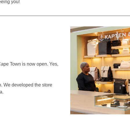
eeing you!
 Cape Town is now open. Yes,
n. We developed the store
a.