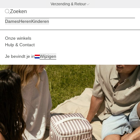
Verzending & Retour
BACK TO WORK
|
Ontdek nu
Dames
Heren
Kinderen
Onze winkels
Hulp & Contact
Je bevindt je in
Wijzigen