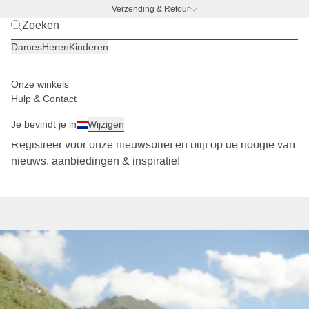
Verzending & Retour
Michelle Walk x Kapten & Son
Dames
Heren
Kinderen
Onze winkels
Hulp & Contact
Kapten & Son Newsletter
Je bevindt je in
Wijzigen
Registreer voor onze nieuwsbrief en blijf op de hoogte van
nieuws, aanbiedingen & inspiratie!