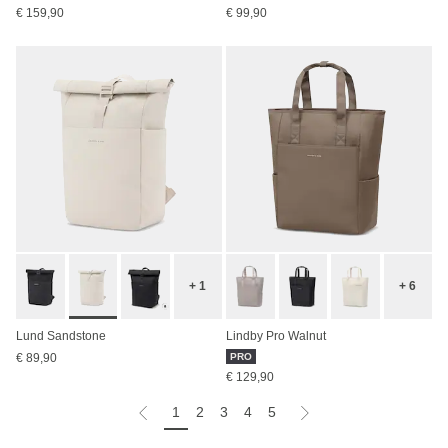
€ 159,90
€ 99,90
+ 1
+ 6
Lund Sandstone
Lindby Pro Walnut
€ 89,90
PRO
€ 129,90
1
2
3
4
5