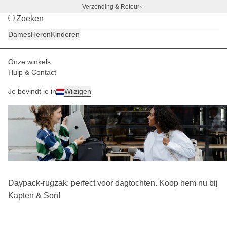
Verzending & Retour
BACK TO WORK
|
Ontdek nu
Dames
Heren
Kinderen
Onze winkels
Hulp & Contact
Daypack-rugzak
102
Je bevindt je in
Wijzigen
Daypack-rugzak: perfect voor dagtochten. Koop hem nu bij
Kapten & Son!