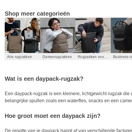
Shop meer categorieën
Alle rugzakken
Damesrugzakken
Rugzakken voor heren
Business-r
Wat is een daypack-rugzak?
Een daypack-rugzak is een kleinere, lichtgewicht rugzak die o
belangrijke spullen zoals een waterfles, snacks en een came
Hoe groot moet een daypack zijn?
De grootte van je daypack hangt af van verschillende factore