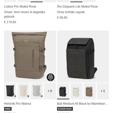
Lisbon Pro Muted Rose
Åre Daypack Lite Muted Rose
Smart: Voor reizen & dagelijks
Onze lichtste rugzak
gebruik
€ 99,90
€ 179,90
+ 5
+ 1
Helsinki Pro Walnut
Bali Medium All Black by Mariefeandjakesnow
PRO
EVERYDAY