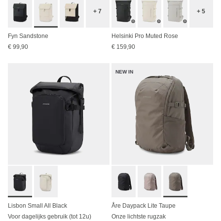
+ 7
+ 5
Fyn Sandstone
Helsinki Pro Muted Rose
€ 99,90
€ 159,90
NEW IN
Lisbon Small All Black
Åre Daypack Lite Taupe
Voor dagelijks gebruik (tot 12u)
Onze lichtste rugzak