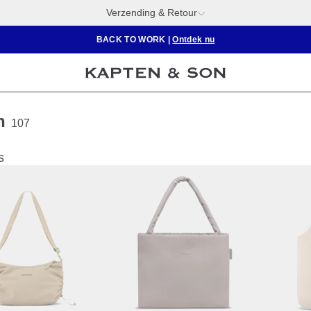
Verzending & Retour
BACK TO WORK
|
Ontdek nu
n
107
s