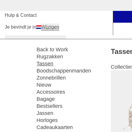
Onze winkels
Hulp & Contact
Je bevindt je in
Wijzigen
Dames
Heren
Kinderen
Back to Work
Tasse
Rugzakken
Tassen
Collectie
Boodschappenmanden
Zonnebrillen
Nieuw
Accessoires
Bagage
Bestsellers
Jassen
Horloges
Cadeaukaarten