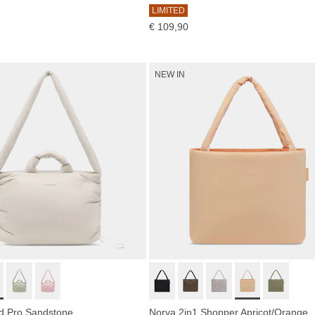
LIMITED
€ 109,90
NEW IN
d Pro Sandstone
Norva 2in1 Shopper Apricot/Orange