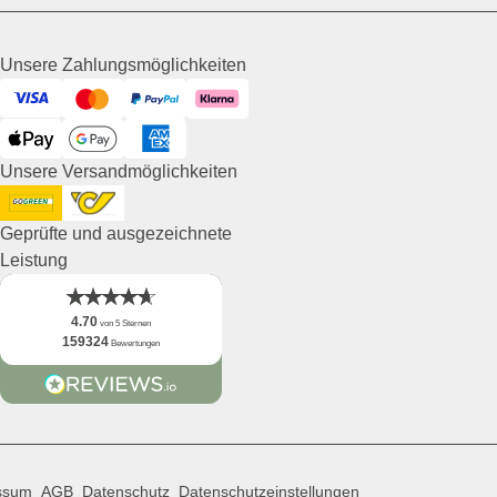
Unsere Zahlungsmöglichkeiten
Visa
Mastercard
PayPal
Klarna
ApplePay
GooglePay
American Express
Unsere Versandmöglichkeiten
DHL GoGreen
Post AT
Geprüfte und ausgezeichnete
Leistung
4.70
von 5 Sternen
159324
Bewertungen
ssum
AGB
Datenschutz
Datenschutzeinstellungen