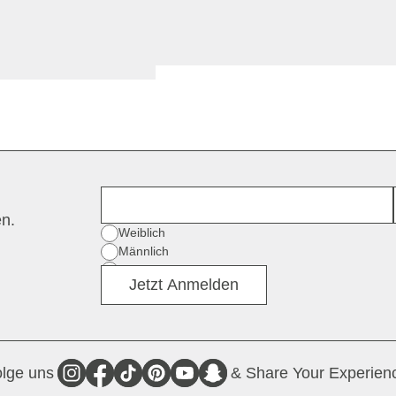
Vorname
en.
Geschlecht
Weiblich
Männlich
Divers
Jetzt Anmelden
lge uns
& Share Your Experien