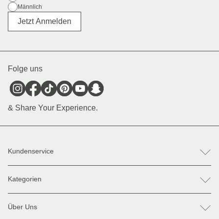
Männlich
Divers
Jetzt Anmelden
Folge uns
& Share Your Experience.
Kundenservice
FAQ
Kategorien
Hilfe & Kontakt
Retoure / Reklamation anmelden
Rucksäcke
Ersatzteile
Über Uns
Taschen
Zahlung & Versand