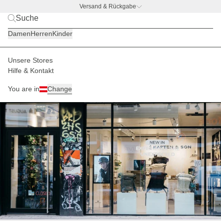
Versand & Rückgabe
BACK TO BUSINESS –
gratis Trinkflaschen-Deal
Damen
Herren
Kinder
Unsere Stores
Kapten Son Store Hamburg
Home
Hilfe & Kontakt
You are in
Change