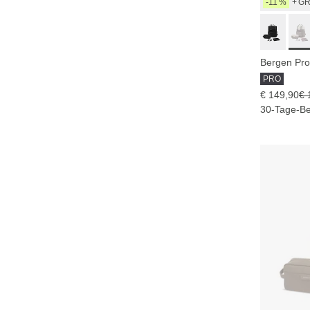
-11 %
+ G
PRO
€ 149,90
€ 
30-Tage-Be