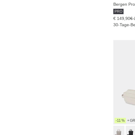
Bergen Pro
PRO
€ 149,90
€ 
30-Tage-Be
-11 %
+ G