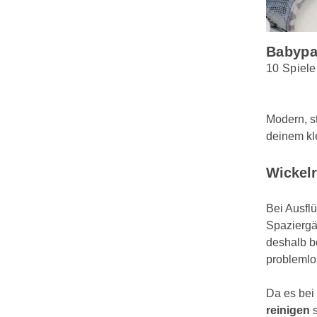
Babypa
10 Spiel
Modern, st
deinem kl
Wickel
Bei Ausfl
Spaziergä
deshalb b
problemlo
Da es bei
reinigen
s