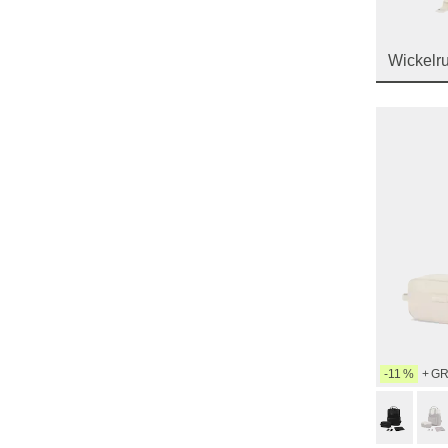
Wickelr
-11 %
+ G