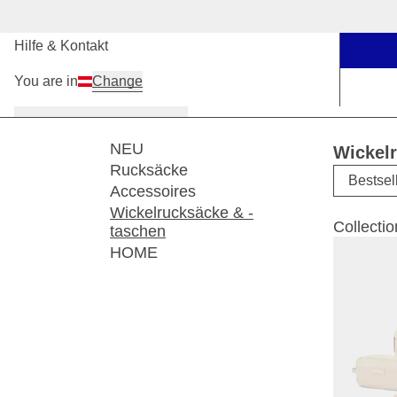
Unsere Stores
Hilfe & Kontakt
You are in
Change
Damen
Herren
Kinder
NEU
Wickel
Rucksäcke
Bestsel
Accessoires
Wickelrucksäcke & -
Collectio
taschen
HOME