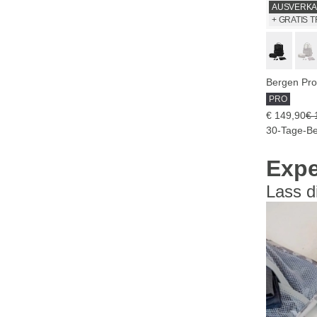
AUSVERKA
+ GRATIS 
Bergen Pro
PRO
€ 149,90
€ 
30-Tage-Be
Expe
Lass di