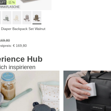
UFT
-11 %
TRINKFLASCHE
 Diaper Backpack Set Walnut
169,80
stpreis: € 169,80
rience Hub
ch inspirieren