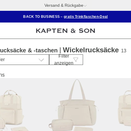
Versand & Rückgabe
BACK TO BUSINESS –
gratis Trinkflaschen-Deal
Wickelrucksäcke
rucksäcke & -taschen
13
Filter
ler
anzeigen
ns