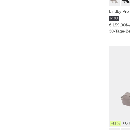
Lindby Pro
PRO
€ 159,90
€ 
30-Tage-Be
-11 %
+ G