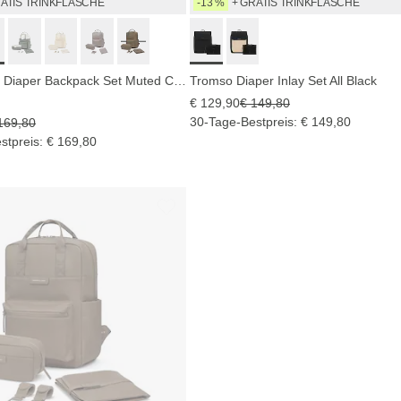
RATIS TRINKFLASCHE
-13 %
+ GRATIS TRINKFLASCHE
Bergen Pro Diaper Backpack Set Muted Clay
Tromso Diaper Inlay Set All Black
€ 129,90
€ 149,80
30-Tage-Bestpreis: € 149,80
169,80
stpreis: € 169,80