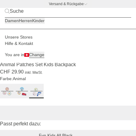
Versand & Rückgabe
BACK TO BUSINESS
|
Jetzt entdecken
Damen
Herren
Kinder
Unsere Stores
Kinder
Rucksäcke
Patches
Hilfe & Kontakt
AUSVERKAUFT
You are in
Change
(23)
Animal Patches Set Kids Backpack
CHF 29.90
inkl. MwSt.
Farbe:
Animal
Passt perfekt dazu:
Fyn Kids All Black