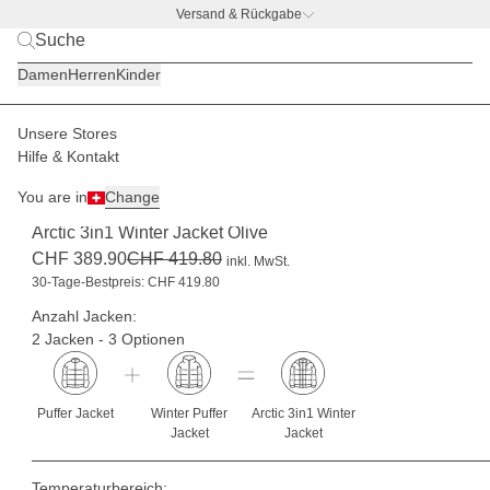
Versand & Rückgabe
BACK TO BUSINESS –
gratis Trinkflaschen-Deal
Damen
Herren
Kinder
Unsere Stores
Damen
Jacken
3in1 Jacken Sets
Hilfe & Kontakt
-7%
You are in
Change
(0)
Arctic 3in1 Winter Jacket Olive
CHF 389.90
CHF 419.80
inkl. MwSt.
30-Tage-Bestpreis: CHF 419.80
Anzahl Jacken:
2 Jacken - 3 Optionen
Puffer Jacket
Winter Puffer
Arctic 3in1 Winter
Jacket
Jacket
Temperaturbereich: