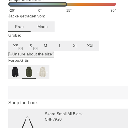
-20°
0°
15°
30°
Jacke getragen von:
Frau
Mann
Größe:
XS
S
M
L
XL
XXL
Unsure about the size?
Farbe:
Grün
Shop the Look:
Skara Small All Black
CHF 79.90