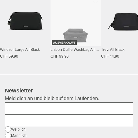
AUSVERKAUFT
Windsor Large All Black
Lisbon Duffle Washbag All Black
Trevi All Black
CHF 59.90
CHF 99.90
CHF 44.90
Newsletter
Meld dich an und bleib auf dem Laufenden.
Vorname
E-Mail
Geschlecht
Weiblich
Männlich