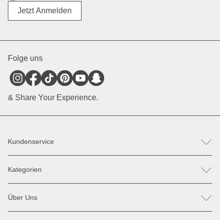
Divers
Jetzt Anmelden
Folge uns
& Share Your Experience.
Kundenservice
FAQ
Kategorien
Hilfe & Kontakt
Retoure / Reklamation anmelden
Rucksäcke
Ersatzteile
Über Uns
Taschen
Zahlung & Versand
Sonnenbrillen
Rabatte & Aktionen
Unsere Stores