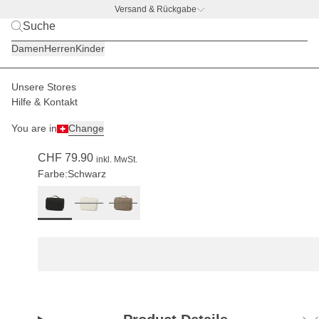
Versand & Rückgabe
BACK TO BUSINESS –
gratis Trinkflaschen-Deal
Damen
Herren
Kinder
Unsere Stores
Herren
Accessoires
Kulturbeutel
Hilfe & Kontakt
(190)
You are in
Change
Bali Washbag All Black by Mariefeandjakesnow
CHF 79.90
inkl. MwSt.
Farbe:
Schwarz