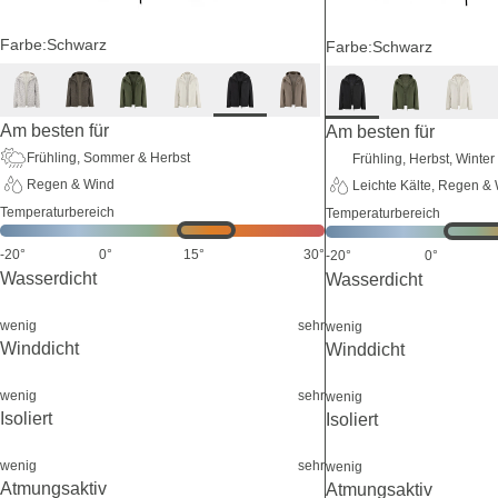
Farbe:
Schwarz
Farbe:
Schwarz
Am besten für
Am besten für
Frühling, Sommer & Herbst
Frühling, Herbst, Winter
Regen & Wind
Leichte Kälte, Regen &
Temperaturbereich
Temperaturbereich
-20°
0°
15°
30°
-20°
0°
Wasserdicht
Wasserdicht
wenig
sehr
wenig
Winddicht
Winddicht
wenig
sehr
wenig
Isoliert
Isoliert
wenig
sehr
wenig
Atmungsaktiv
Atmungsaktiv