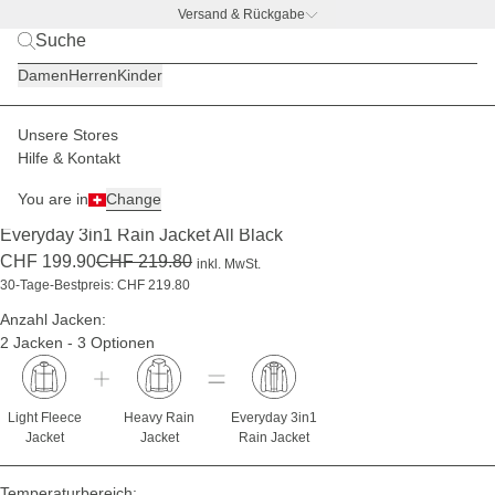
Versand & Rückgabe
BACK TO BUSINESS –
gratis Trinkflaschen-Deal
Damen
Herren
Kinder
Unsere Stores
Damen
Jacken
3in1 Jacken Sets
Hilfe & Kontakt
BESTSELLER
-9%
You are in
Change
(1210)
Everyday 3in1 Rain Jacket All Black
CHF 199.90
CHF 219.80
inkl. MwSt.
30-Tage-Bestpreis: CHF 219.80
Anzahl Jacken:
2 Jacken - 3 Optionen
Light Fleece
Heavy Rain
Everyday 3in1
Jacket
Jacket
Rain Jacket
Temperaturbereich: