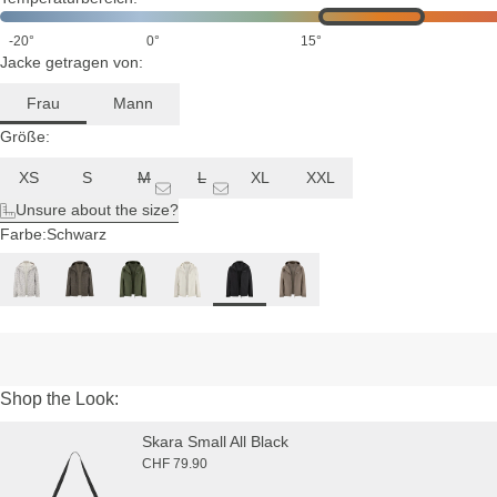
-20°
0°
15°
Jacke getragen von:
Frau
Mann
Größe:
XS
S
M
L
XL
XXL
Unsure about the size?
Farbe:
Schwarz
Shop the Look:
Skara Small All Black
CHF 79.90