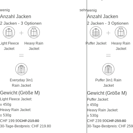
wenig
sehr
wenig
Anzahl Jacken
Anzahl Jacken
2 Jacken - 3 Optionen
2 Jacken - 3 Optionen
Light Fleece
Heavy Rain
Puffer Jacket
Heavy Rain
Jacket
Jacket
Jacket
Everyday 3in1
Puffer 3in1 Rain
Rain Jacket
Jacket
Gewicht (Größe M)
Gewicht (Größe M)
Light Fleece Jacket:
Puffer Jacket:
± 450g
± 450g
Heavy Rain Jacket:
Heavy Rain Jacket:
± 530g
± 530g
CHF 239.90
CHF 259.80
CHF 199.90
CHF 219.80
30-Tage-Bestpreis: CHF 259
30-Tage-Bestpreis: CHF 219.80