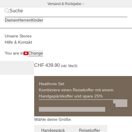
Versand & Rückgabe
BACK TO BUSINESS
|
Jetzt entdecken
Damen
Herren
Kinder
Unsere Stores
Damen
Reisegepäck
Reisekoffer
Hilfe & Kontakt
(95)
You are in
Change
Heathrow Check In Sandstone
CHF 439.90
inkl. MwSt.
Heathrow Set
Kombiniere einen Reisekoffer mit einem
Handgepäckkoffer und spare 25%
Wähle deine Größe:
Handgepäck
Reisekoffer