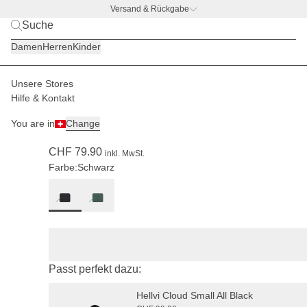
Versand & Rückgabe
BACK TO BUSINESS
|
Jetzt entdecken
Damen
Herren
Kinder
Unsere Stores
Damen
Accessoires
Portemonnaies
Hilfe & Kontakt
(220)
You are in
Change
Louvre Cloud Small All Black
CHF 79.90
inkl. MwSt.
Farbe:
Schwarz
Passt perfekt dazu:
Hellvi Cloud Small All Black