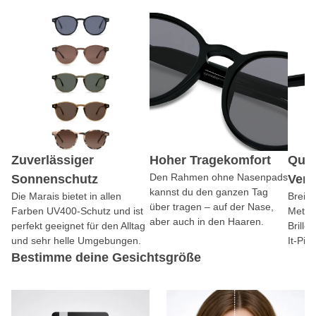
Zuverlässiger
Hoher Tragekomfort
Qual
Den Rahmen ohne Nasenpads
Sonnenschutz
Vera
kannst du den ganzen Tag
Die Marais bietet in allen
Breite
über tragen – auf der Nase,
Farben UV400-Schutz und ist
Metal
aber auch in den Haaren.
perfekt geeignet für den Alltag
Brille
und sehr helle Umgebungen.
It-Pie
Bestimme deine Gesichtsgröße