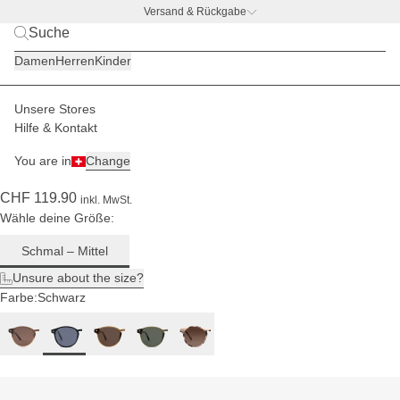
Versand & Rückgabe
BACK TO BUSINESS
|
Jetzt entdecken
Für
Damen
Herren
Kinder
schmale
bis mittlere
Kopfgrößen
Unsere Stores
Herren
Sonnenbrillen
Marais
Hilfe & Kontakt
(355)
You are in
Change
Marais All Black
CHF 119.90
inkl. MwSt.
Wähle deine Größe:
Schmal – Mittel
Unsure about the size?
Farbe:
Schwarz