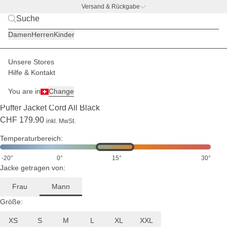
1,85
Versand & Rückgabe
m
groß
BACK TO BUSINESS –
gratis Trinkflaschen-Deal
und
Damen
Herren
Kinder
trägt
Größe
L
Unsere Stores
Herren
Jacken
Übergangsjacken
Hilfe & Kontakt
LIMITED
VERSAND ENDE AUGUST
You are in
Change
(2)
Puffer Jacket Cord All Black
CHF 179.90
inkl. MwSt.
Temperaturbereich:
-20°
0°
15°
30°
Jacke getragen von:
Frau
Mann
Größe:
XS
S
M
L
XL
XXL