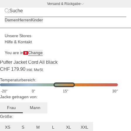
1,75
Versand & Rückgabe
m
groß
BACK TO BUSINESS –
gratis Trinkflaschen-Deal
und
Damen
Herren
Kinder
trägt
Größe
S
Unsere Stores
Damen
Jacken
Übergangsjacken
Hilfe & Kontakt
LIMITED
VERSAND ENDE AUGUST
You are in
Change
(2)
Puffer Jacket Cord All Black
CHF 179.90
inkl. MwSt.
Temperaturbereich:
-20°
0°
15°
30°
Jacke getragen von:
Frau
Mann
Größe:
XS
S
M
L
XL
XXL