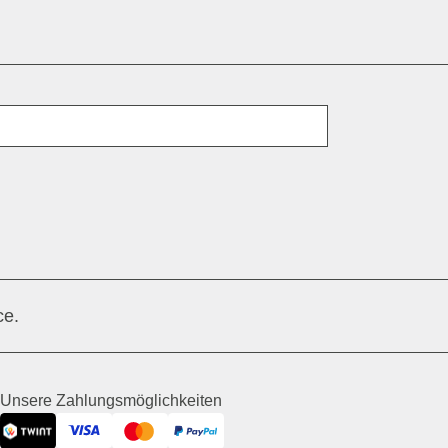
E-Mail
ce.
Unsere Zahlungsmöglichkeiten
Visa
Twint
Mastercard
PayPal