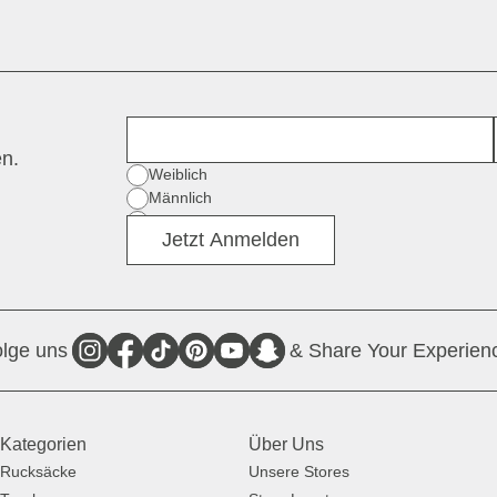
Vorname
en.
Geschlecht
Weiblich
Männlich
Divers
Jetzt Anmelden
lge uns
& Share Your Experien
Kategorien
Über Uns
Rucksäcke
Unsere Stores