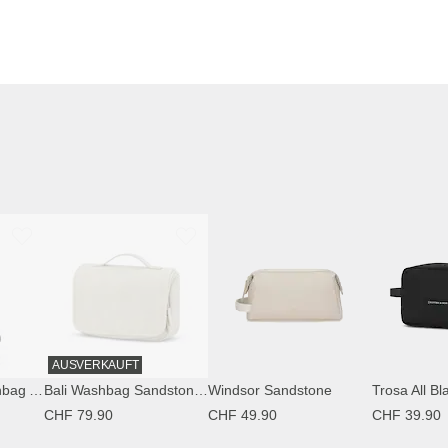
AUSVERKAUFT
Lisbon Duffle Washbag All Black
Bali Washbag Sandstone by Mariefeandjakesnow
Windsor Sandstone
Trosa All Bl
CHF 79.90
CHF 49.90
CHF 39.90