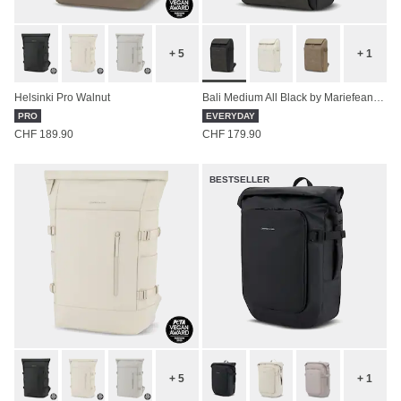
+ 5
+ 1
Helsinki Pro Walnut
Bali Medium All Black by Mariefeandjakesnow
PRO
EVERYDAY
CHF 189.90
CHF 179.90
BESTSELLER
+ 5
+ 1