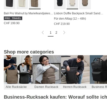
Bali Pro Walnut by Mariefeandjakesnow
Lisbon Duffle Backpack Small Sandstone
PRO
TRAVEL
Für den Alltag (12 – 48h)
CHF 199.90
CHF 219.90
1
2
Shop more categories
Alle Rucksäcke
Damen Rucksack
Herren Rucksack
Business-Rucksack kaufen: Worauf sollte ic