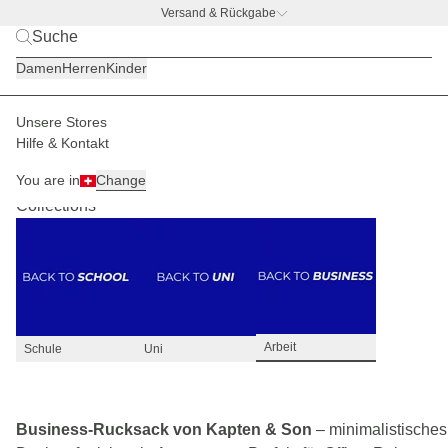
Versand & Rückgabe
BACK TO BUSINESS
|
Jetzt entdecken
Damen
Herren
Kinder
Unsere Stores
Hilfe & Kontakt
Business Rucksack
42
You are in
Change
Collections
Arbeit
Schule
Uni
Business-Rucksack von Kapten & Son
– minimalistisches