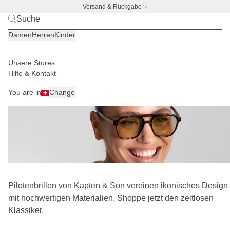
Versand & Rückgabe
BACK TO BUSINESS
|
Jetzt entdecken
Damen
Herren
Kinder
Unsere Stores
Hilfe & Kontakt
Rahmenform: Pilot
17
You are in
Change
Pilotenbrillen von Kapten & Son vereinen ikonisches Design
mit hochwertigen Materialien. Shoppe jetzt den zeitlosen
Klassiker.