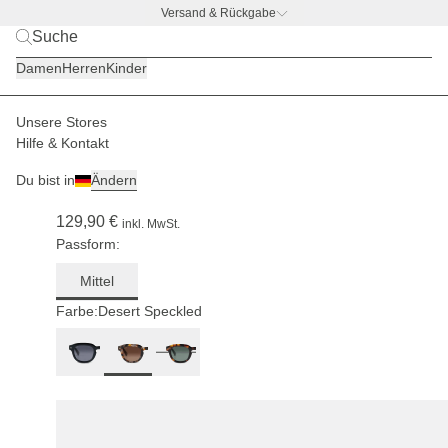
Versand & Rückgabe
BACK TO BUSINESS –
gratis Trinkflaschen-Deal
Damen
Herren
Kinder
Für mittlere
Kopfgrößen
Unsere Stores
Herren
Sonnenbrillen
Bilbao
Hilfe & Kontakt
(15)
Du bist in
Ändern
Bilbao Desert Speckled Brown
129,90 €
inkl. MwSt.
Passform:
Mittel
Farbe:
Desert Speckled